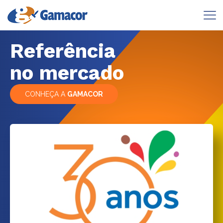
Referência
no mercado
CONHEÇA A
GAMACOR