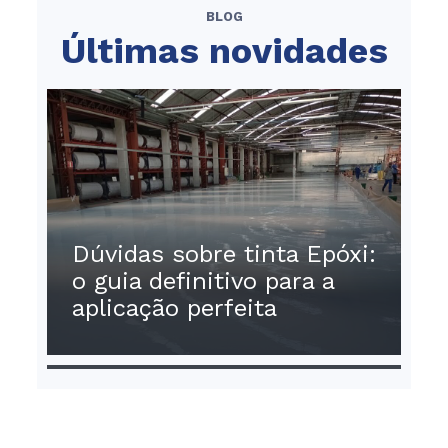
BLOG
Últimas novidades
Dúvidas sobre tinta Epóxi:
o guia definitivo para a
aplicação perfeita
Casos de Sucesso: veja como as tintas
Sinalização de piso: o guia completo para
Gamacor ajudam a transformar projetos
aumentar a segurança na indústria