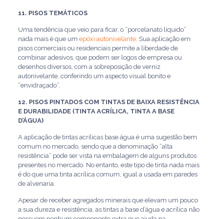
11. PISOS TEMÁTICOS
Uma tendência que veio para ficar, o “porcelanato líquido”
nada mais é que um
epóxi autonivelante
. Sua aplicação em
pisos comerciais ou residenciais permite a liberdade de
combinar adesivos, que podem ser logos de empresa ou
desenhos diversos, com a sobreposição de verniz
autonivelante, conferindo um aspecto visual bonito e
“envidraçado”.
12. PISOS PINTADOS COM TINTAS DE BAIXA RESISTÊNCIA
E DURABILIDADE (TINTA ACRÍLICA, TINTA A BASE
D’ÁGUA)
A aplicação de tintas acrílicas base água é uma sugestão bem
comum no mercado, sendo que a denominação “alta
resistência” pode ser vista na embalagem de alguns produtos
presentes no mercado. No entanto, este tipo de tinta nada mais
é do que uma tinta acrílica comum, igual a usada em paredes
de alvenaria.
Apesar de receber agregados minerais que elevam um pouco
a sua dureza e resistência, as tintas a base d’água e acrílica não
possuem nenhum componente extra que ajuda na