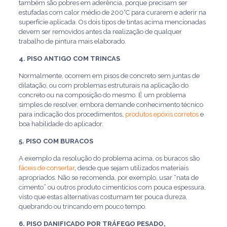
também são pobres em aderência, porque precisam ser
estufadas com calor médio de 200°C para curarem e aderir na
superfície aplicada. Os dois tipos de tintas acima mencionadas
devem ser removidos antes da realização de qualquer
trabalho de pintura mais elaborado.
4. PISO ANTIGO COM TRINCAS
Normalmente, ocorrem em pisos de concreto sem juntas de
dilatação, ou com problemas estruturais na aplicação do
concreto ou na composição do mesmo. É um problema
simples de resolver, embora demande conhecimento técnico
para indicação dos procedimentos,
produtos epóxis corretos
e
boa habilidade do aplicador.
5. PISO COM BURACOS
A exemplo da resolução do problema acima, os buracos são
fáceis de consertar
, desde que sejam utilizados materiais
apropriados. Não se recomenda, por exemplo, usar “nata de
cimento” ou outros produto cimentícios com pouca espessura,
visto que estas alternativas costumam ter pouca dureza,
quebrando ou trincando em pouco tempo.
6. PISO DANIFICADO POR TRÁFEGO PESADO,