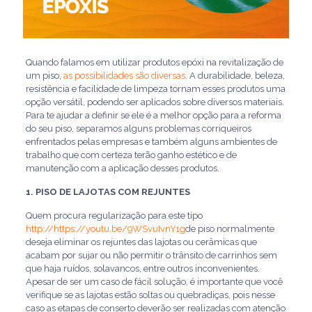
Quando falamos em utilizar produtos epóxi na revitalização de
um piso,
as possibilidades são diversas
. A durabilidade, beleza,
resistência e facilidade de limpeza tornam esses produtos uma
opção versátil, podendo ser aplicados sobre diversos materiais.
Para te ajudar a definir se ele é a melhor opção para a reforma
do seu piso, separamos alguns problemas corriqueiros
enfrentados pelas empresas e também alguns ambientes de
trabalho que com certeza terão ganho estético e de
manutenção com a aplicação desses produtos.
1. PISO DE LAJOTAS COM REJUNTES
Quem procura regularização para este tipo
http://https://youtu.be/9WSvuIvnY1g
de piso normalmente
deseja eliminar os rejuntes das lajotas ou cerâmicas que
acabam por sujar ou não permitir o trânsito de carrinhos sem
que haja ruídos, solavancos, entre outros inconvenientes.
Apesar de ser um caso de fácil solução, é importante que você
verifique se as lajotas estão soltas ou quebradiças, pois nesse
caso as etapas de conserto deverão ser realizadas com atenção