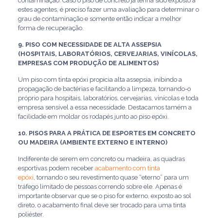
contaminação. Caso o piso de concreto já tenha sido exposto a
estes agentes, é preciso fazer uma avaliação para determinar o
grau de contaminação e somente então indicar a melhor
forma de recuperação.
9. PISO COM NECESSIDADE DE ALTA ASSEPSIA
(HOSPITAIS, LABORATÓRIOS, CERVEJARIAS, VINÍCOLAS,
EMPRESAS COM PRODUÇÃO DE ALIMENTOS)
Um piso com tinta epóxi propicia alta assepsia, inibindo a
propagação de bactérias e facilitando a limpeza, tornando-o
próprio para hospitais, laboratórios, cervejarias, vinícolas e toda
empresa sensível a essa necessidade. Destacamos tamém a
facilidade em moldar os rodapés junto ao piso epóxi.
10. PISOS PARA A PRÁTICA DE ESPORTES EM CONCRETO
OU MADEIRA (AMBIENTE EXTERNO E INTERNO)
Indiferente de serem em concreto ou madeira, as quadras
esportivas podem receber
acabamento com tinta
epóxi
, tornando o seu revestimento quase “eterno” para um
tráfego limitado de pessoas correndo sobre ele. Apenas é
importante observar que se o piso for externo, exposto ao sol
direto, o acabamento final deve ser trocado para uma tinta
poliéster.