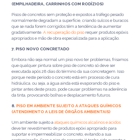
(EMPILHADEIRA, CARRINHOS COM RODÍZIOS)
Pisos de concretos sem proteção e expostos a tráfego pesado
normalmente degradam a superfície, criando sulcos e buracos
que se nada forem corrigidos têm a tendência de aumentar
gradativamente.
A recuperação do piso
requer produtos epóxis
apropriados e mão de obra especializada para a aplicação.
7. PISO NOVO CONCRETADO
Embora não seja normal um piso novo ter problemas, frisamos
que qualquer pintura sobre piso de concreto só deve ser
executada após 28 dias do término da sua concretagem. Isso
porque neste período o concreto está em processo de cura
hidráulica, ou seja, a água ainda está evaporando do piso e,
pintar antes deste prazo, pode causar problemas na aderência
da tinta, provocando bolhas e desplacamento futuros.
8.
PISO EM AMBIENTE SUJEITO A ATAQUES QUÍMICOS
(ATENDIMENTO A LEIS DE ÓRGÃOS AMBIENTAIS)
Um ambiente sujeito a
ataques químicos alcalinos e ácidos
deve ter revestimento de produtos epóxi apropriado para
suportar e impermeabilizar o concreto, evitando a sua